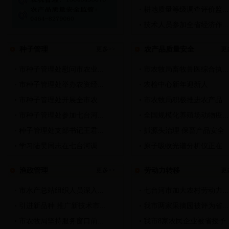
耕地质量等级调查评价监...
技术人员参加全省经济作...
种子管理
更多>>
农产品质量安全
更
市种子管理处慰问市农业...
市农牧局畜牧兽医综合执...
市种子管理处举办农资经...
农检中心新年迎新人
市种子管理处开展全市农...
市农牧局积极推进农产品...
市种子管理处参加七台河...
全国规模化养殖场动物疫...
种子管理处支部书记王君...
抓源头治理 保畜产品安全
学习陆昊同志在七台河调...
原子吸收光谱分析仪正在...
渔政管理
更多>>
劳动力转移
更
市水产总站组织人员深入...
七台河市加大农村劳动力...
引进新品种 推广新技术市...
我市两家采摘园被评为省...
市农牧局坚持服务窗口前...
我市8家农民企业被省授予..