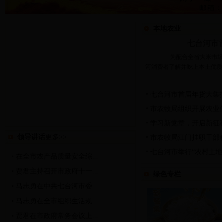
本地农业
七台河市
为配合全省大米市场
河消费者了解并吃上本土优质大
七台河市首届年货大集
市农牧局组织开展农业
学习新党章，开启新征
领导讲话
更多>>
市农牧局江门挂职干部
七台河市举行“农村土地
在全市农产品质量安全综...
贾君主持召开市政府十一...
绿色专栏
马志勇在中共七台河市委...
马志勇在全市组织生活规...
贾君在市政府常务会议上...