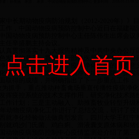
作者：孙美涵 来源： 来源：中国动物疫病预防控制中心 更新时间：2018-01-15 08:52:
家中长期动物疫病防治规划（
2012-2020年
工作，中国动物疫病预防控制中心
近日
在福建福
中国动物疫病预防控制中心主任陈伟生出席会议
主任辛盛鹏主持会议。
真贯彻落实十九大报告精神及中共中央办公厅
点击进入首页
色发展的意见、贯彻执行部兽医局疫病净化和兽
净化面临的形势，强调了疫病净化工作的重要意
化评价体系、打造动物疫病净化培训品牌、探索
面取得的成绩，并明确指出了下一步重点工作：
收为抓手，重点推动种畜禽场垂直传播性疫病净
发挥疫控系统的技术支撑作用，研究净化技术路
工作计划；三是主动融入、助推畜牧业转型升级
17年动物疫病净化工作进行了总结交流，研讨了
西就净化经验做法做典型发言，四川大学王红宁
别就鸡沙门氏菌、鸡白痢、滑液囊支原体病和猪
国动物疫病预防控制中心疫情监测处介绍了第三批