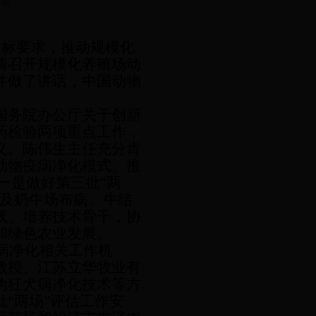
00
）》目标要求，推动规模化
清召开规模化养殖场动
并做了讲话，中国动物
国务院办公厅关于创新
药检验两项重点工作，
义。陈伟生主任充分肯
动物疫病净化模式、推
一是做好第三批
“两
化及奶牛场布病、牛结
线、培养技术骨干，协
和绿色农业发展。
疫病净化相关工作机
教授、江苏立华牧业有
伪狂犬病净化技术等方
“两场”评估工作安