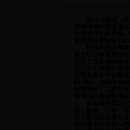
为深入落实《国
养殖场动物疫病净化
物疫病净化推进会。
疫病预防控制中心副
陈伟生主任围绕认
体制机制推进农业绿
分析了当前动物疫病
定了近年来在完善净
动地方疫病净化等方
场”评估，以评估验
核病净化；二是充分
助兽医行政做好净化
会议就全国
20
制，福建、山东、江
限公司刘岳龙博士分
面内容进行授课，中