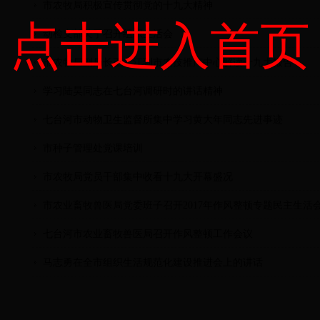
市农牧局积极宣传贯彻党的十九大精神
点击进入首页
动检支部关于召开组织生活会
市农牧局副局长王文江到市农技推广中心解读十九大报告
学习陆昊同志在七台河调研时的讲话精神
七台河市动物卫生监督所集中学习黄大年同志先进事迹
市种子管理处党课培训
市农牧局党员干部集中收看十九大开幕盛况
市农业畜牧兽医局党委班子召开2017年作风整顿专题民主生活
七台河市农业畜牧兽医局召开作风整顿工作会议
马志勇在全市组织生活规范化建设推进会上的讲话