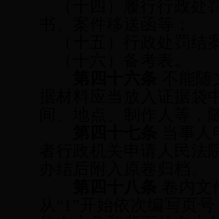
（十四）履行行政处
书、案件移送函等；
（十五）
行政处罚结
（十六）
备考表。
第四十
六
条
不能随
据材料应当放入证据袋
间、地点、制作人等，
第四十
七
条
当事人
者行政机关申请人民法
办结后附入原卷归档。
第四十
八
条
卷内文
从
“1”开始依次编写页