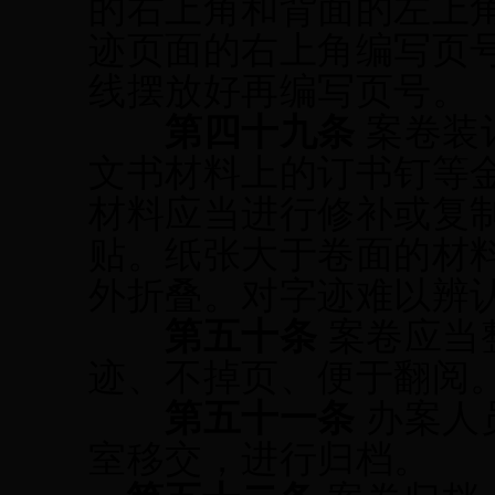
的右上角和背面的左上
迹页面的右上角编写页
线摆放好再编写页号。
第四十
九
条
案卷装
文书材料上的订书钉等
材料应当进行修补或复
贴。纸张大于卷面的材
外折叠。对字迹难以辨
第
五十
条
案卷应当
迹、不掉页、便于翻阅
第
五十一
条
办案人
室移交，进行归档。