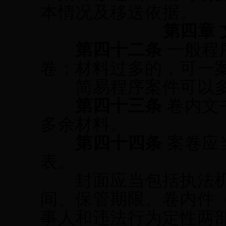
本情况及移送依据。
第四章
第
四十二
条
一般程
卷；材料过多的，可一
简易程序案件可以多
第
四十三
条
卷内文
多余材料。
第
四十四
条
案卷应
表。
封面
应当包括执法
间、保管期限、卷内件
事人和违法行为定性两