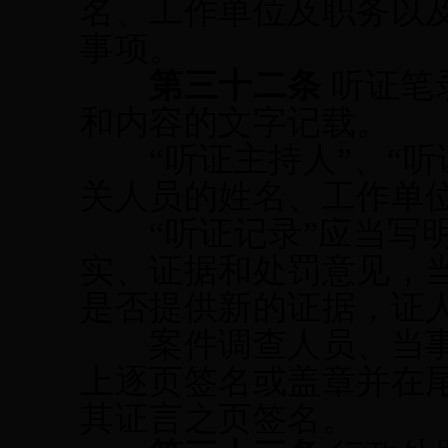
名、工作单位及职务以
事项。
第三十
二
条
听证笔
和内容的文
字记载
。
“听证主持人”、“听
关人员的
姓名、工作单
“听证记录”应当写
实、证据和处罚意见，
是否提供新的证据，证
案件调查人员、当事
上逐页签名
或盖章
并在
其证言之页签名。