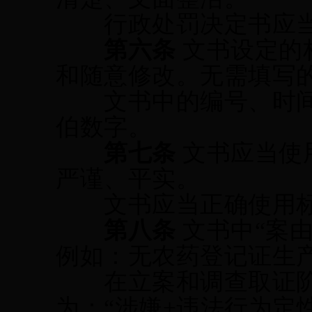
行政处罚决定书应
第六条
文书设定的
和随意修改。无需填写
文书中
的
编号
、时
伯数字。
第七条
文书应当使
严谨、平实。
文书应当正确使用标
第八条
文书中
“案
例如：无农药登记证生
在立案和调查取证阶
为：“涉嫌+违法行为定性