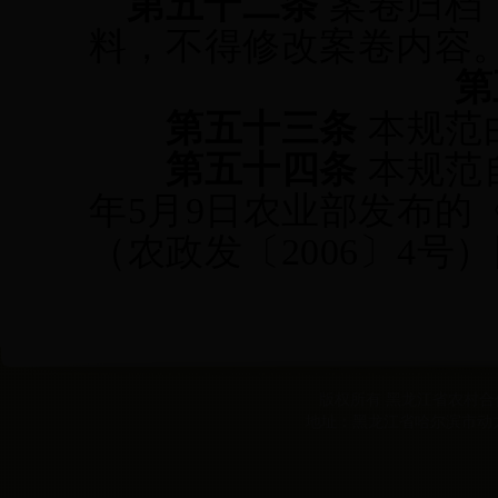
第
五十二
条
案卷归档
料，不得修改案卷内容
第
第
五十三
条
本规范
第
五十四
条
本规范
年5月9日
农业部发布的
（
农政发〔
2006〕4号
）
版权所有 黑龙江省农村合作经
地址：黑龙江省哈尔滨市动力区