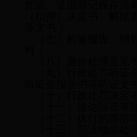
凭证、证据登记保存清
（扣押）决定书、解除
等
文书
；
（七）检验报告、销
料；
（八）
案件处理意见
（九）
行政处罚听证
听证会报告书等听证文
（十）行政处罚决定
（十一）
送达回证等
（十二）
执行的票据
（十三）
罚没物品处