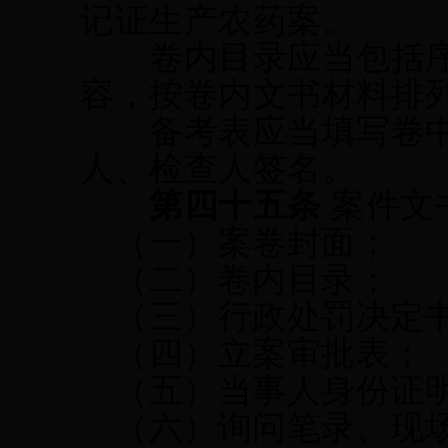
记证生产农药案。
卷内目录应当包括序
容，按卷内文书材料排
备考表应当填写卷中
人、检查人签名。
第四十
五
条
案件文
（一）
案卷封面；
（二）
卷内目录；
（三）
行政处罚决定
（四）
立案审批表；
（五）当事人身份证
（六）
询问笔录、现