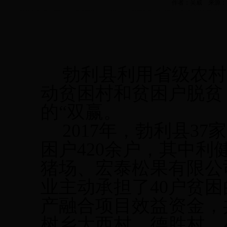
作者：吴威 来源： 产业化
勃利县利用省级农村
动贫困村和贫困户脱贫
的
“双赢。
2017年，勃利县3
困户420余户，其中
猪场、宏泰松果有限公
业主动承担了40户贫
产融合项目效益资金，共
树乡大西村、德胜村，