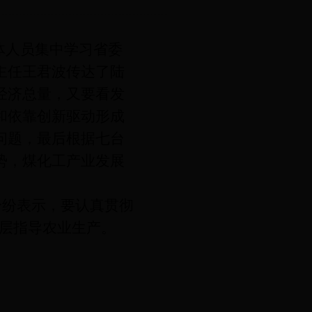
体人员集中学习省委
主任王君波传达了陆
经济总量，又要看发
和依靠创新驱动形成
问题，最后根据七台
势，煤化工产业发展
纷纷表示，要认真贯彻
层指导农业生产。