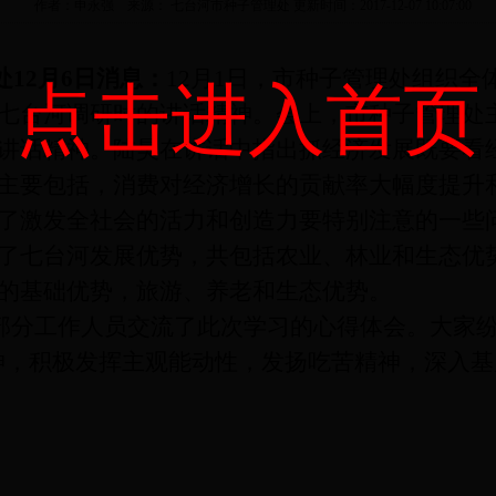
作者：申永强 来源： 七台河市种子管理处 更新时间：2017-12-07 10:07:00
处
12月6日消息：
12月1日，市种子管理处组织全
点击进入首页
七台河调研时的讲话精神。会上，市种子管理处
讲话精神。陆昊在讲话中指出抓经济发展既要看
主要包括，消费对经济增长的贡献率大幅度提升
了激发全社会的活力和创造力要特别注意的一些
了七台河发展优势，共包括农业、林业和生态优
的基础优势，旅游、养老和生态优势。
部分工作人员交流了此次学习的心得体会。大家
神，积极发挥主观能动性，发扬吃苦精神，深入基