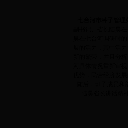
七台河市种子管理
副书记、省长陆昊在
昊在七台河调研时的
展的活力，其中活力
新的繁荣，并且分析
河具体情况重新审视
优势，民营经济发展
随后，班子成员和
陆昊省长讲话精