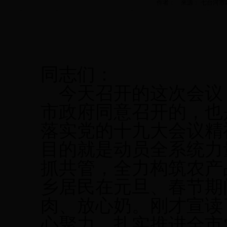
作者： 来源： 七台河市农业畜牧
同志们：
今天召开
的
这次
会议
市政府同意
召开的，也
落实党的十九大会议精
目的就是动员全
系统
力
抓共管，全力构筑农产
乡居民在元旦、春节期
肉、放心奶。刚才宣读
心聚力、
扎实
推进
全市