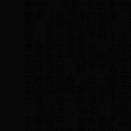
来”
的
、
也是
“管出来”
要求
（
最严谨的标准、
罚、最严肃的问责
）。
程，先后修改了种子法
禽屠宰管理条例、农业
龙江省
大气
污染防治
条
法律法规，赋予了农业
立的执法权，进一步加
农产品
和
破坏
农业
生态
力度，进一步强化了监
近几年，市委、市政
不断提升，并将农产品