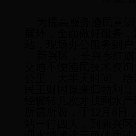
作者：韩长云 来源： 水产
为提高服务渔民意识
展环，全面做好服务，
站，现场办公服务到户
新兴区，长兴乡红旗
交通不便渔民技术资询
公里，大半天时间。给
民王财因原来归勃利县
经辗转几次才找到水产
所需所盼，于
月
日
12
8
站一行四人，到新兴区
理水域滩涂养殖使用证