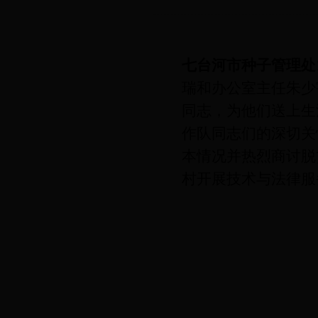
七台河市种子管理处
瑞和办公室主任朱少
同志，为他们送上生
作队同志们的深切关
本情况并热烈商讨脱
村开展技术与法律服