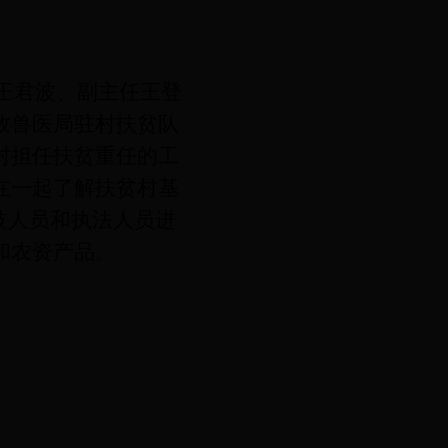
任王君波、副主任王登
牧兽医局驻村扶贫队
村担任扶贫重任的工
在一起了解扶贫村基
技人员和执法人员进
和农资产品。