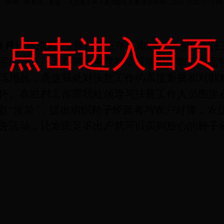
作者：申永强 来源： 七台河市种子管理处办公室 更新时间：2018-01-22 09:09:00
点击进入首页
1
月
19
日消息：
1月15日上午，市种子管理处主
宇同志，深入双河镇中胜村，看望慰问市农业畜
活用品，表达我处对扶贫工作的高度重视和对驻
怀。在驻村工作室我处领导与扶贫工作人员围坐
贫“良策”，提出组织种子经营者与农户对接，农
务活动，让农民足不出户就可以买到放心的种子