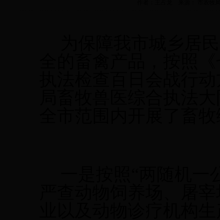
作者：王占龙 来源： 市农牧局畜牧兽
为
保障
我市城乡居民
全的畜禽产品，按照《
执法检查百日会战行动
局畜牧兽医综合执法大
全市范围内开展了
畜牧
一是
按照
“两随机一
严查
动物饲养场、屠宰
业
以及
动物诊疗机构
生