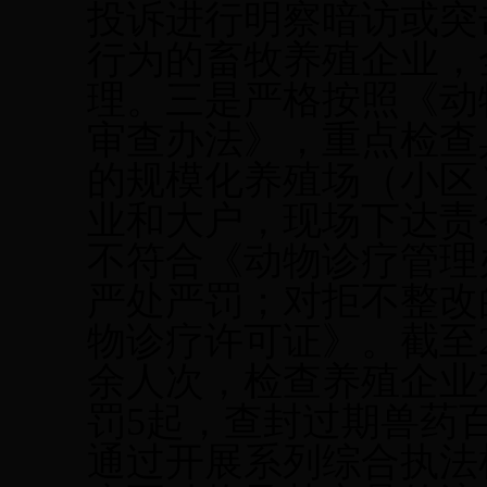
投诉
进行明察暗访或突
行为的畜牧养殖企业，
理。三是
严格按照
《动
审查办法》，
重点检查
的规模化养殖场（小区
业和大户，现场
下达责
不符合《动物诊疗管理
严
处
严
罚；
对
拒不整改
物诊疗许可证》。截至
余人次，检查
养殖企业
罚
5起，查封过期兽药
通过开展系列综合执法