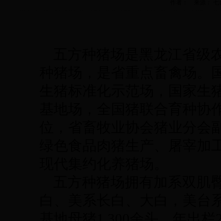
作者： 来源： 七台河农
五方种猪场是黑龙江省级农
种猪场，是省重点畜禽场。
生猪标准化示范场，国家生
基地场，全国猪联合育种协
位，省畜牧业协会猪业分会
绿色食品肉猪生产、屠宰加
现代集约化养猪场。
五方种猪场拥有加系双肌臀
白、美系长白、大白，美台
基地母猪1,300余头，年出栏26