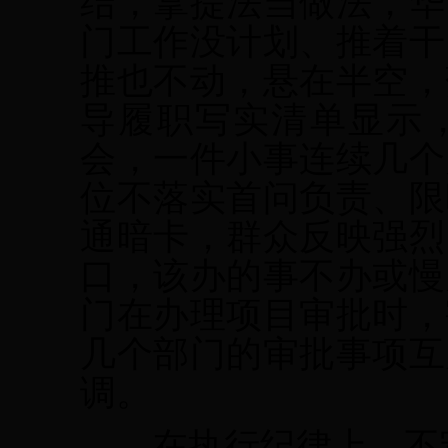
结，拿提法当做法，华
门工作没计划、推着干
推也不动，悬在半空，
导履职写实清单显示
会，一件小事连续几个
位不落实首问负责、限
通暗卡，群众反映强烈
口，该办的事不办或慢
门在办理项目审批时，
几个部门的审批事项互
调。
在执行纪律上，不守